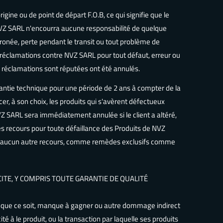
igine ou de point de départ F.O.B, ce qui signifie que le
 NVZ SARL n'encourra aucune responsabilité de quelque
rronée, perte pendant le transit ou tout problème de
es réclamations contre NVZ SARL pour tout défaut, erreur ou
s réclamations sont réputées ont été annulés.
rantie technique pour une période de 2 ans à compter de la
er, à son choix, les produits qui s'avèrent défectueux
NVZ SARL sera immédiatement annulée si le client a altéré,
es recours pour toute défaillance des Produits de NVZ
 et aucun autre recours, comme remèdes exclusifs comme
ITE, Y COMPRIS TOUTE GARANTIE DE QUALITÉ
e que ce soit, manque à gagner ou autre dommage indirect
té à le produit, ou la transaction par laquelle ses produits