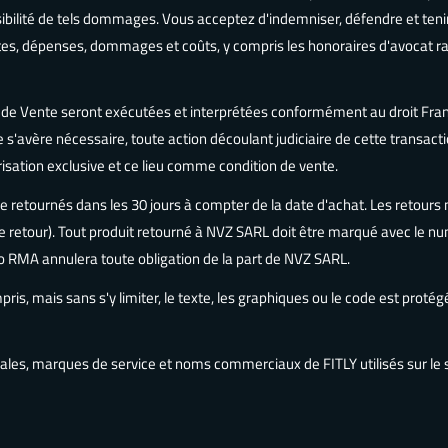
bilité de tels dommages. Vous acceptez d'indemniser, défendre et tenir
tes, dépenses, dommages et coûts, y compris les honoraires d'avocat rai
 de Vente seront exécutées et interprétées conformément au droit França
elle s'avère nécessaire, toute action découlant judiciaire de cette transa
isation exclusive et ce lieu comme condition de vente.
re retournés dans les 30 jours à compter de la date d'achat. Les retours
 retour). Tout produit retourné à NVZ SARL doit être marqué avec le nu
 RMA annulera toute obligation de la part de NVZ SARL.
pris, mais sans s'y limiter, le texte, les graphiques ou le code est protégé
ales, marques de service et noms commerciaux de FITLY utilisés sur l