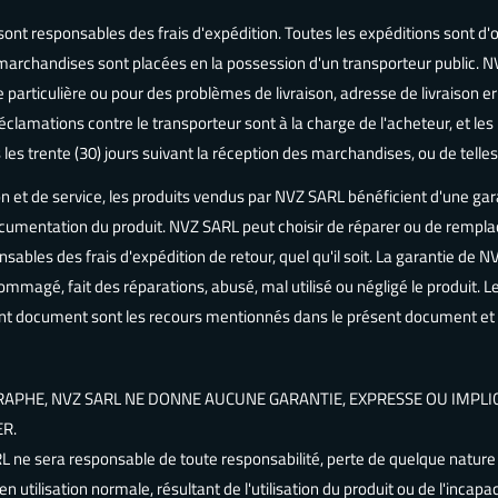
 sont responsables des frais d'expédition. Toutes les expéditions sont d'or
es marchandises sont placées en la possession d'un transporteur public.
 particulière ou pour des problèmes de livraison, adresse de livraison e
réclamations contre le transporteur sont à la charge de l'acheteur, et l
les trente (30) jours suivant la réception des marchandises, ou de telle
ion et de service, les produits vendus par NVZ SARL bénéficient d'une ga
documentation du produit. NVZ SARL peut choisir de réparer ou de remplac
nsables des frais d'expédition de retour, quel qu'il soit. La garantie de 
magé, fait des réparations, abusé, mal utilisé ou négligé le produit. L
résent document sont les recours mentionnés dans le présent document
APHE, NVZ SARL NE DONNE AUCUNE GARANTIE, EXPRESSE OU IMPLIC
R.
RL ne sera responsable de toute responsabilité, perte de quelque natur
utilisation normale, résultant de l'utilisation du produit ou de l'incapaci